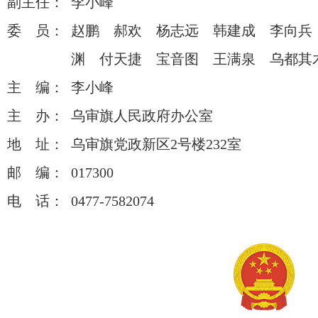
副主任：
李小峰
委 员：
赵鹏 郝欢 杨志远 韩建成 李向兵
渊 付天捷 宝音图 王满泉 乌都其
主 编：
李小峰
主 办：
乌审旗人民政府办公室
地 址：
乌审旗党政新区2号楼232室
邮 编：
017300
电 话：
0477-7582074