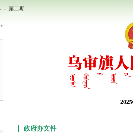
-
年
第二期
+
202
政府办文件