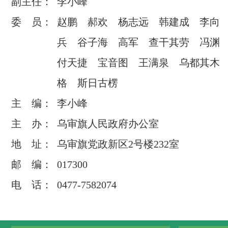
副主任：
李小峰
委 员：
赵鹏 郝欢 杨志远 韩建成 李向
兵 谷子海 高军 查干其劳 冯
付天捷 宝音图 王满泉 乌都其木
格 斯日古楞
主 编：
李小峰
主 办：
乌审旗人民政府办公室
地 址：
乌审旗党政新区2号楼232室
邮 编：
017300
电 话：
0477-7582074