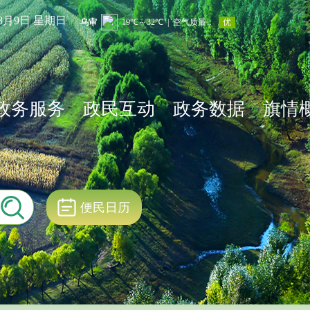
年8月9日 星期日
政务服务
政民互动
政务数据
旗情
便民日历