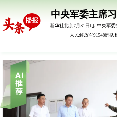
卷，举世关注。 上半年，面对更趋复杂严峻的国内外环境，中
行
中央军委主席习
国经济顶住压力稳健前行，有效
现动能向新、结
1名
新华社北京7月31日电 中央军
人民解放军91548部