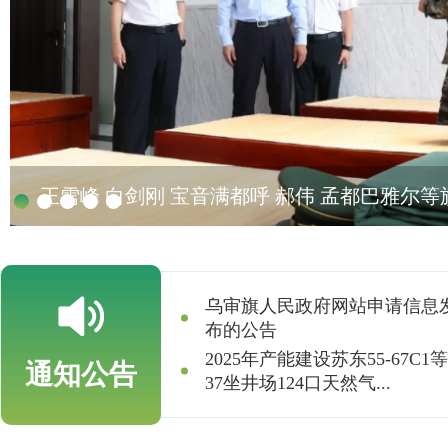
王雪峰 白剑刚 宝音满都呼 郝伟 孟都巴雅尔等旗四
乌审旗人民政府网站申请信息
布的公告
2025年产能建设苏东55-67C1等
通知公告
37坐井场124口天然气...