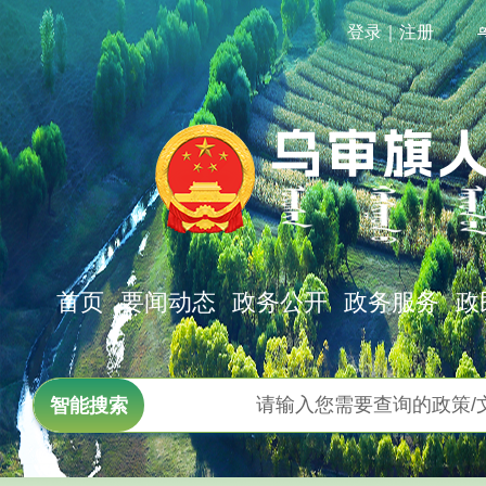
登录｜注册
总书记的人民情怀
首页
要闻动态
政务公开
政务服务
政
经济发展
扩大内需是战略之举，提振消费是重中之重
抓好的8项重点任务中，“坚持
东风浩荡开新
智能搜索
首位。7月30日召开的中共中央
优化
思想指引中国
2026年，“十五五”开局之年