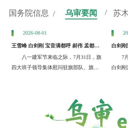
国务院信息
乌审要闻
苏
2026-08-01
20
王雪峰 白剑刚 宝音满都呼 郝伟 孟都
白剑刚
巴...
八一建军节来临之际，7月31日，旗
7月3
四大班子领导集体慰问驻旗部队、旗消
白剑刚
防救援...
努图克..