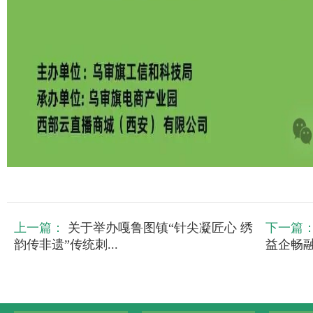
上一篇：
关于举办嘎鲁图镇“针尖凝匠心 绣
下一篇
韵传非遗”传统刺...
益企畅融”