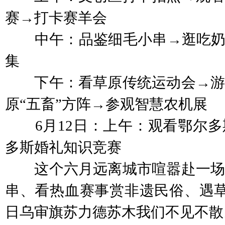
赛→打卡赛羊会
中午：品鉴细毛小串→逛吃奶皮
集
下午：看草原传统运动会→游
原“五畜”方阵→参观智慧农机展
6月12日：上午：观看鄂尔多
多斯婚礼知识竞赛
这个六月远离城市喧嚣赴一场
串、看热血赛事赏非遗民俗、遇草原
日乌审旗苏力德苏木我们不见不散