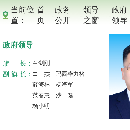
当前位
首
政务
领导
政府
-
-
-
置：
页
公开
之窗
领导
政府领导
旗长
：
白剑刚
副旗长
：
白杰
玛西毕力格
薛海林
杨海军
范春慧
沙健
杨小明