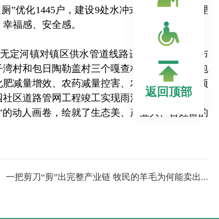
厕”优化1445户，建设9处水冲式卫生公厕，治理
、幸福感、
安全感。
无定河镇对镇区供水管道线路进行整合、优化布
、排子湾村和包日陶勒盖村三个嘎查村，重点解决了包
化肥减量增效、农药减量控害、农田残膜回收专项
返回顶部
园社区道路管网工程竣工实现雨污分流。
的动人画卷，绘就了生态美、产业兴、百姓富的
：
一把剪刀“剪”出完整产业链 牧民的羊毛为何能卖出...