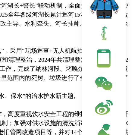
河湖长+警长”联动机制，全面推广河湖长制APP
5全年各级河湖长累计巡河1579次，发现并整改
“党政主导、水利牵头、河长挂帅、部门协同、群众
，采用“现场巡查+无人机航拍”立体排查模式，
理整治，2024年共清理整治了“四乱”问题92
销号工作，完成了纳林河段、堵嘎尔湾-水清湾段河道
9公里范围内的死树、垃圾进行了全面清理，加固了
。
水、保水”的治水护水新主题。
，高度重视饮水安全工程的维护和管理：定期开
机制；加强对供水设施的清洗消毒工作，确保供水
老旧管网改造项目等，并对14个村2个社区集中供