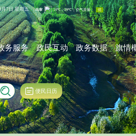
年8月7日 星期五
政务服务
政民互动
政务数据
旗情
便民日历