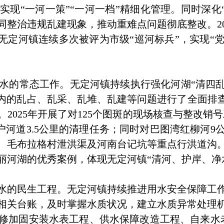
现“一河一策”“一河一档”精细化管理。同时深化“
整治违规乱建现象，推动重难点问题彻底整改。202
，无定河镇连续多次被评为市级“巡河标兵”，实现
常态工作。无定河镇持续执行强化河湖“清四乱”
内的乱占、乱采、乱堆、乱建等问题进行了全面排查和清
。2025年开展了对125个图斑的现场核查与整改
湾母户河道3.5公里的清理任务；同时对巴图湾红柳河
、毛布拉格村泄洪渠及河南台记坑等重点行洪道沟
丽河湖的优秀案例，体现无定河镇“清河、护岸、净
的民生工程。无定河镇持续推进用水安全保障工作
相关台账，及时掌握水质状况，建立水质异常处理
维修加固安装水表工程、供水保障改造工程、自来水