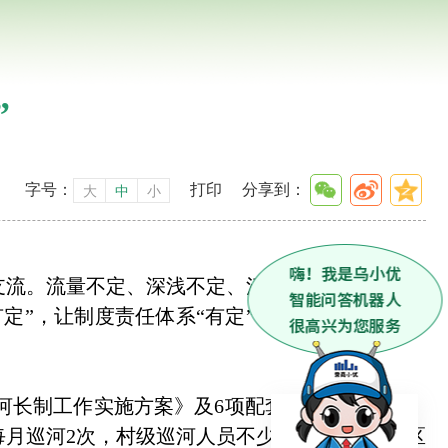
”
字号：
打印
分享到：
大
中
小
流。流量不定、深浅不定、清浊不定是无定河一
定”，让制度责任体系“有定”、河湖岸绿生态“有
长制工作实施方案》及6项配套制度，健全镇、
每月巡河2次，村级巡河人员不少于4次，实现辖区