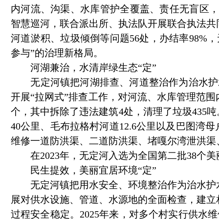
内河流、沟渠、水库管护全覆盖、责任无盲区，实
智慧巡河，联合派出所、执法队开展联合执法共同
河道淤积、垃圾倾倒等问题56处，办结率98%
参与”的治理新格局。
河湖兼治，水清岸绿生态“定”
无定河镇把河湖排查、河道整治作为治水护水的
开展“拉网式”排查工作，对河流、水库管理范围
个，其中拆除了违法建筑4处，清理了垃圾435吨
40公里、毛布拉格村河道12.6公里以及巴图
维修一道防洪渠、二道防洪渠、堵嘎尔湾泄洪渠
在2023年，无定河入选为全国第二批38个美
民生提效，美丽宜居环境“定”
无定河镇把用水安全、环境整治作为治水护水
展对供水设施、管道、水源地的全面检查，建立
过程安全稳定。2025年来，对多个村实行供水