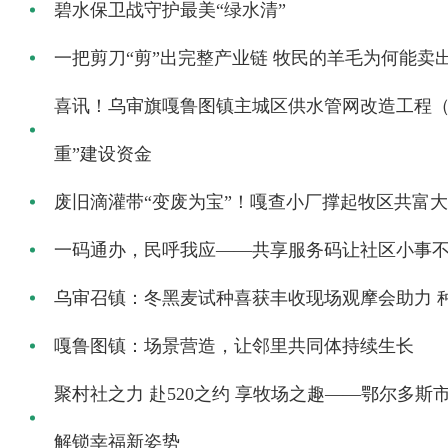
碧水保卫战守护最美“绿水清”
一把剪刀“剪”出完整产业链 牧民的羊毛为何能卖
喜讯！乌审旗嘎鲁图镇主城区供水管网改造工程（二
重”建设资金
废旧滴灌带“变废为宝”！嘎查小厂撑起牧区共富
一码通办，民呼我应——共享服务码让社区小事不
乌审召镇：冬黑麦试种喜获丰收现场观摩会助力 
嘎鲁图镇：场景营造，让邻里共同体持续生长
聚村社之力 赴520之约 享牧场之趣——鄂尔多
解锁幸福新姿势