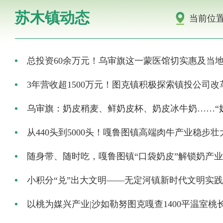
苏木镇动态
当前位
总投资60余万元！乌审旗这一蒙医馆切实惠及当
3年营收超1500万元！图克镇积极探索镇投公司
乌审旗：奶皮稍麦、鲜奶皮杯、奶皮冰牛奶……“
从440头到5000头！嘎鲁图镇高端肉牛产业稳步壮
随身带、随时吃，嘎鲁图镇“口袋奶皮”解锁奶产
小积分“兑”出大文明——无定河镇新时代文明实
以桃为媒兴产业|沙如勒努图克嘎查1400平温室桃