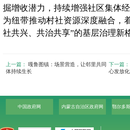
掘增收潜力，持续增强社区集体经
为纽带推动村社资源深度融合，着
社共兴、共治共享”的基层治理新
上一篇：
嘎鲁图镇：场景营造，让邻里共同
下一篇：
体持续生长
心发放化
中国政府网
内蒙古自治区政府网
鄂尔多