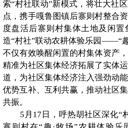
索“村社联动”新模式，将壮大社
点，携手嘎鲁图镇后寨则村整合资
度盘活后寨则村集体土地及闲置
造“村社”联动农耕体验乐园——“
不仅有效唤醒闲置的村集体资产，
精准为社区集体经济拓展了实体运
道，为社区集体经济注入强劲动能
优势互补、互利共赢，推动社区集
共振。
5月17日，呼热胡社区深化“村
寨则村在“趣·牧场”农耕体验乐