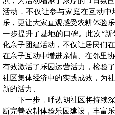
演，为活动增添了浓厚的节日氛围
活动，不仅让参与家庭在互动中
乐，更让大家直观感受农耕体验乐
一步提升了基地的口碑。此次“新邻
化亲子团建活动，不仅让居民们在
在亲子互动中增进亲情、在邻里协
有效激活了乐园运营活力，检验了
社区集体经济中的实践成效，为社
新的活力。
下一步，呼热胡社区将持续深化
断完善农耕体验乐园建设，丰富乐