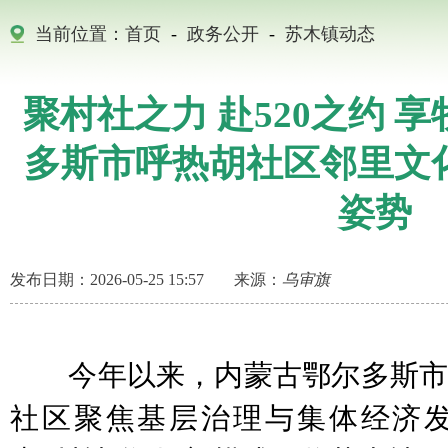
当前位置：
首页
-
政务公开
-
苏木镇动态
聚村社之力 赴520之约 
多斯市呼热胡社区邻里文
姿势
发布日期：2026-05-25 15:57
来源：
乌审旗
今年以来，内蒙古鄂尔多斯市
社区聚焦基层治理与集体经济