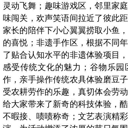
灵动飞舞；趣味游戏区，邻里家庭
味闯关，欢声笑语间拉近了彼此距
家长的陪伴下小心翼翼捞取小鱼，
的喜悦；非遗手作区，根据不同年
了贴合认知水平的非遗体验项目，
感受传统文化的魅力；谷物乐园
作，亲手操作传统农具体验磨豆子
受农耕劳作的乐趣，真切体会劳动
给大家带来了新奇的科技体验，酷
不暇接、啧啧称奇；文艺表演精彩