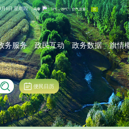
年8月6日 星期四
政务服务
政民互动
政务数据
旗情
便民日历