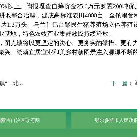
20%以上。陶报嘎查自筹资金25.6万元购置200
地整合治理，建成高标准农田4000亩，全镇粮食种
达1.2万头。乌兰什巴台聚民生猪养殖场立体养殖
业基地，特色农牧产业集群效应持续释放。
图克镇将以更坚定的决心、更务实的举措、更有力
振兴、绘就宜居宜业和美乡村新图景注入源源不断
三北...
下一篇：
内蒙古自治区政府网
鄂尔多斯市人民政