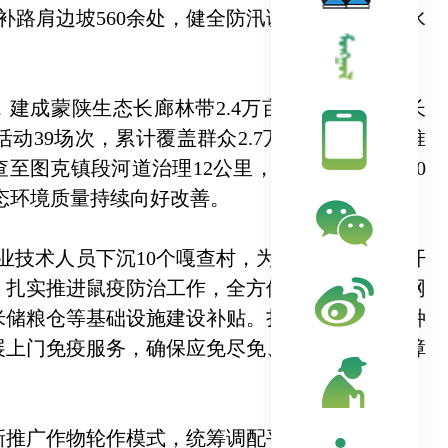
补路肩边坡560余处，健全防汛调度机制，强化水
建成蒙陕生态长廊林带2.4万亩。严格落实林长
39场次，累计覆盖群众2.7万余人次，全面推
至图克镇段河道治理12公里，种植防护林带500
生态环境质量持续向好改善。
术人员下沉10个嘎查村，为750余户农牧民开
杀，扎实推进鼠疫防治工作，全方位织密疫情监测网
米储粮仓等基础设施建设补贴。扎实推进免疫接种
展上门免疫服务，确保应免尽免、不留死角，保障
广作物轮作模式，统筹调配平价化肥2500吨，