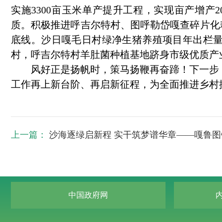
实施3300亩玉米单产提升工程，实现亩产增产
质。积极推进呼吉尔特村、图呼勒岱嘎查碎片化耕
底线。沙日嘎毛日村绿净生猪养殖项目年出栏量
村，呼吉尔特村羊肚菌种植基地跻身市级优质产
风好正是扬帆时，策马扬鞭再奋蹄！下一步，
工作再上新台阶、再启新征程，为全面推进乡村
上一篇：
沙海逐绿启新程 实干筑梦谱华章——嘎鲁图镇“
中国政府网