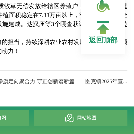
吨优质牧草无偿发放给辖区养殖户，助力养殖产业提
植面积稳定在7.38万亩以上，牢牢守住粮食安全
设施建成。达汉庙等3个嘎查获评旗级细毛羊示范
返回顶部
的担当，持续深耕农业农村发展沃土，推动各项
的动力！
举旗定向聚合力 守正创新谱新篇——图克镇2025年宣...
府网
网站地图