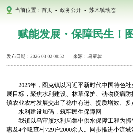
当前位置：
首页
-
政务公开
-
苏木镇动态
赋能发展・保障民生！图
发布日期：2026-03-02 08:52
来源：
乌审旗
2025年，图克镇以习近平新时代中国特色社
展目标，聚焦水利建设、林草保护、动物疫病防
镇农业农村发展交出了稳中有进、提质增效、多
水利建设加码，筑牢民生保障网
我镇以乌审旗水利局集中供水保障工程为抓手，
惠及4个嘎查村729户2000余人。同步推进小