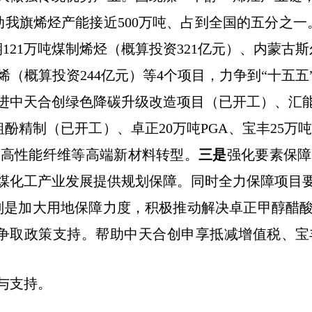
动我旗烯烃产能接近500万吨、占到全国的五分之一
期
121万吨煤制烯烃
（概算投资
321亿元）
、内蒙古斯
烯
（概算投资
244亿元）
等
4个项目，力争到“十五五
进中天合创绿色降碳升级改造项目
（已开工）
、汇
吨粗酚精制
（已开工）
、卓正
20万吨PGA、宝丰25万
、高性能纤维等高端新材料转型。
三是
强化要素保障
煤化工产业发展提供规划保障。
同时全力保障项目
特别是加大用地保障力度，积极推动解决卓正甲醇醋
争取政策支持。帮助中天合创申享抵减增值税、宝
与支持。