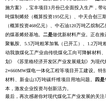
施方案
》，宝丰项目
3月份已全面投入生产，带
吨煤制烯烃
（概算投资
195亿元）
、中天合创三
（概算投资
468亿元）
、中石油
120万吨乙烷
制乙
的煤基烯烃基地。
二是
做优新材料产业。正在推
聚氰胺、5.5万吨粗苯加氢
（已开工）
、
1.2万
动我旗煤化工产业由传统煤化工向可降解材料
划》《苏里格经济开发区产业发展规划》
为现代
2
×
660MW煤电一体化工程等项目开工建设。
材料、新金山3万吨碳纤维项目用地问题。
四是
本，激发企业投资与创新活力。
最后，再次感谢你对
现代煤化工产业发展的关注