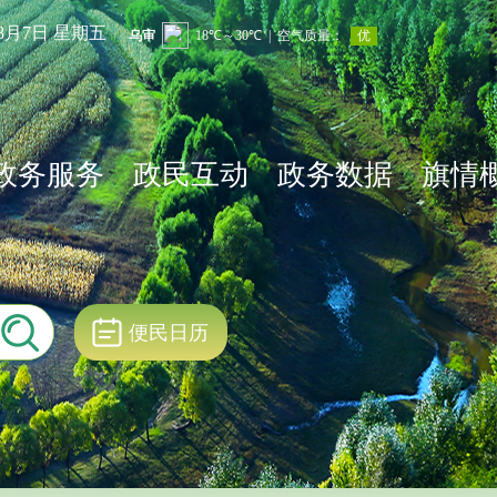
年8月7日 星期五
政务服务
政民互动
政务数据
旗情
便民日历