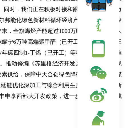
。同时，我们正在积极对接和跟进宝丰二期200万
尔邦能化绿色新材料循环经济产业园
180万吨烯烃
”末，全旗烯烃产能超过1000万吨，建成全国最大
能耀宁
6万吨高端聚甲醛
（已开工）、
中煤
6万吨三
吨/年碳四制1-丁烯
（已开工）
等项目建设，逐步推
。
推动修编《苏里格经济开发区化工园区总体规
要素供给，保障中天合创绿色降碳升级改造、中煤
酸延链优化深加工与综合利用生产高端化学品及新
丰申享西部大开发政策，进一步降低企业经营成