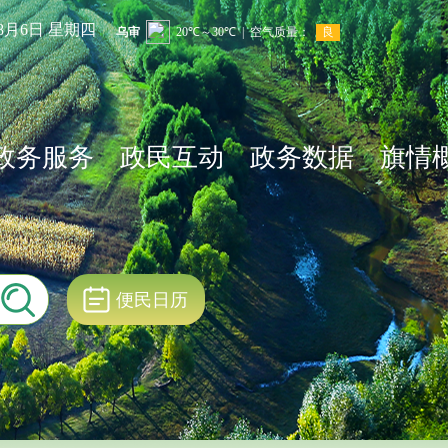
年8月6日 星期四
政务服务
政民互动
政务数据
旗情
便民日历