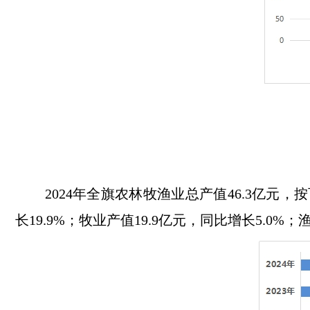
202
4
年
全旗农林牧渔业总产值
46.3
亿元
，
按
长19.9%；牧业产值19.9亿元，同比增长5.0%