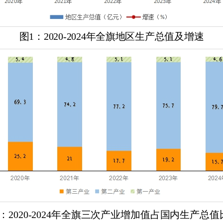
图
1：20
20
-202
4
年全旗地区生产总值及增速
：20
20
-20
24
年全旗三次产业增加值占国内生产总值