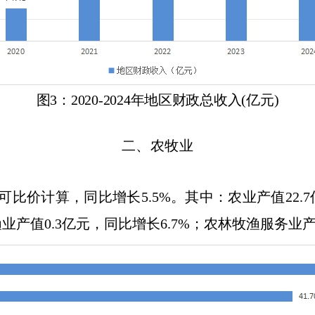
图
3：20
20
-20
24
年地区财政
总
收入
(亿元)
二、农牧业
可比价计算，同比增长
5.5
%。其中：农业产值22.7
；渔业产值0.3亿元，同比增长6.7%；农林牧渔服务业产