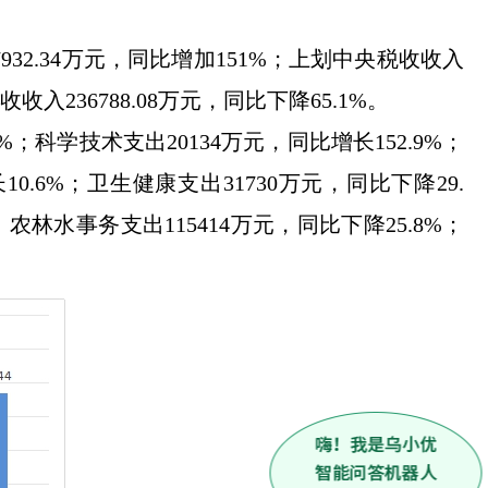
932.34
万元，同比增加
151
%；上划中央税收收入
收收入
236788.08
万元，同比
下降
65.1
%。
%
；科学技术
支出
20134万元，同比增长152.9%；
长
10.6
%；卫生健康支出
31730
万元，同比
下降
29.
；
农林水事务
支出
115414
万元，同比
下降
25.8
%；