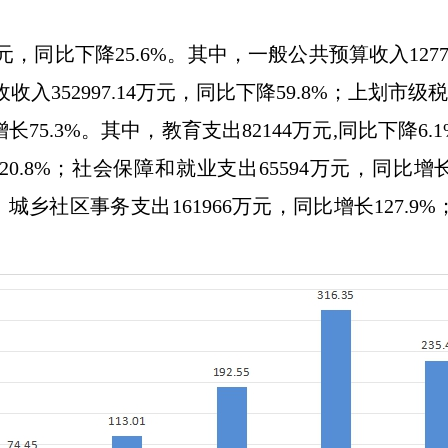
元，同比
下降
25.6
%。其中，
一般
公共预算收入
1277
收收入
352997.14
万元
，
同比
下降
59.8
%
；
上划市级税
增长
75.3
%。其中，教育支出
82144
万元
,同比
下降
6.1
0.8%；
社会保障和就业支出
65594
万元，同比增
；
城乡社区事务
支出
161966
万元，同比
增长
127.9
%