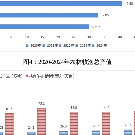
图
4：20
20
-202
4
年农林牧渔总产值