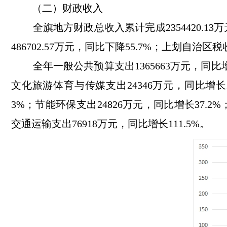
（二）财政收入
全旗地方财政总收入累计完成
2354420.13
万
486702.57
万元
，
同比
下降
55.7
%
；
上划自治区税
全年
一般公共预算
支出
1365663
万元，同比
文化旅游体育与传媒支出24346万元，同比增长2
3
%；
节能环保
支出
24826
万元，同比
增长
37.2
%
交通运输
支出
76918
万元，同比
增长
111.5
%。