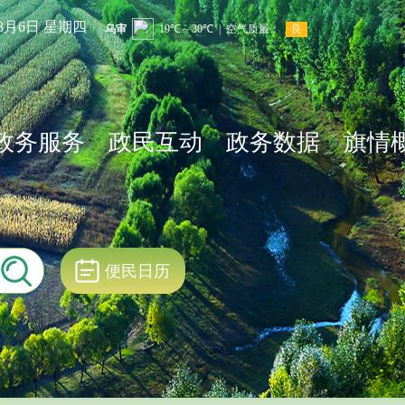
年8月6日 星期四
政务服务
政民互动
政务数据
旗情
便民日历