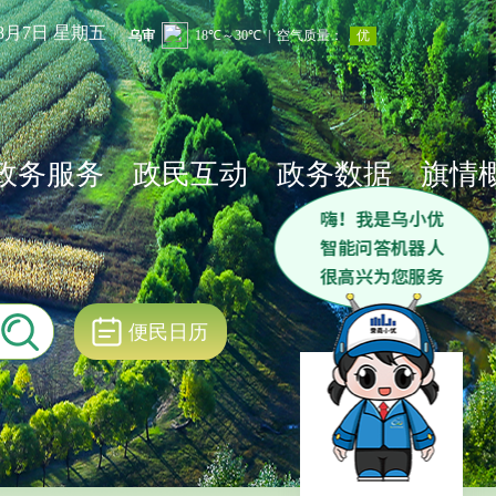
年8月7日 星期五
政务服务
政民互动
政务数据
旗情
便民日历