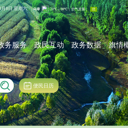
年8月8日 星期六
政务服务
政民互动
政务数据
旗情
便民日历