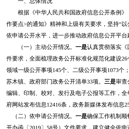
一、总体情况
根据《中华人民共和国政府信息公开条例》（
作要点
>
的通知》精神和上级有关要求，坚持“以
依申请公开水平，进一步推动政府信息公开平台
（一）主动公开情况。
一是
认真贯彻落实《
件要求，全面梳理政务公开标准化规范化建设
26
领域一级公开事项
145
个、二级公开事项
1073
个
苏木镇、政府部门政务公开清单
33
项。
三是
审查
编辑、印制、校对、发行及电子公报等工作，全
府网站发布信息
12416
条，政务新媒体发布信息
2
（二）依申请公开情况。
一是
确保工作机制顺
开办函〔
2019
〕
58
号）文件要求，建立健全依申