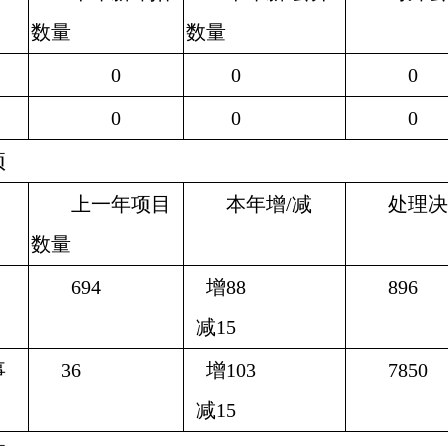
数量
数量
0
0
0
0
0
0
项
上一年项目
本年增
/
减
处理决
数量
694
增
88
896
减
15
事
36
增
103
7850
减
15