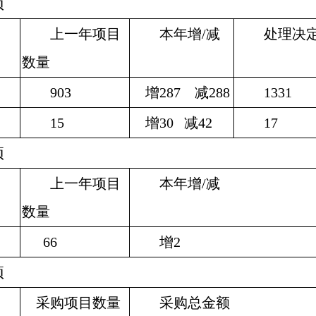
项
上一年项目
本年增
/
减
处理决定
数量
903
增
287
减
288
1331
15
增
30
减
42
17
项
上一年项目
本年增
/
减
数量
66
增
2
项
采购项目数量
采购总金额