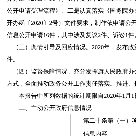
公开申请受理流程》。
二是
认真落实《国务院办
开办函〔
2020
〕
2
号）文件要求，制作依申请公
信息公开申请
16
件，其中涉及复议
2
件、诉讼
1
件
（三）舆情引导及回应情况。
2020
年，发布政
件。
（四）监督保障情况。充分发挥旗人民政府办
方式，全面推动政务公开工作责任落实。推进、
本报告中所列数据的统计期限自
2020
年
1
月
1
二、主动公开政府信息情况
第二十条第（一）
信息内容