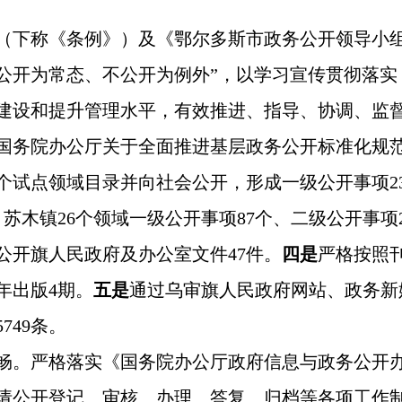
下称《条例》）及《鄂尔多斯市政务公开领导小
公开为常态、不公开为例外”，以学习宣传贯彻落
建设和提升管理水平，有效推进、指导、协调、监
国务院办公厅关于全面推进基层政务公开标准化规
个试点领域目录并向社会公开，形成一级公开事项
2
；苏木镇
26
个领域一级公开事项
87
个、二级公开事项
公开旗人民政府及办公室文件
47
件。
四是
严格按照
年出版
4
期。
五是
通过乌审旗人民政府网站、政务新
5749
条。
畅。严格落实《国务院办公厅政府信息与政务公开
请公开登记、审核、办理、答复、归档等各项工作