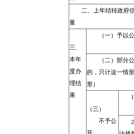
二、上年结转政府信
量
（一）予以公
三、
本年
（二）部分公
度办
的，只计这一情
理结
形）
果
1
（三）
不予公
2
开
法规