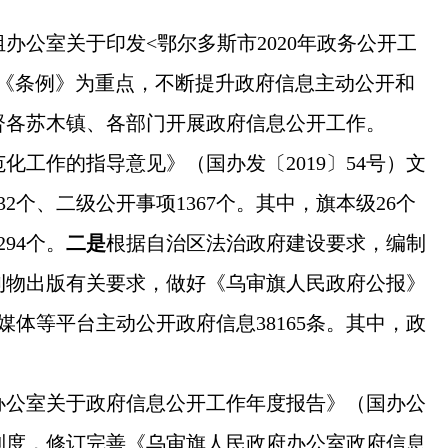
组办公室关于印发
<
鄂尔多斯市
2020
年政务公开工
实《条例》为重点，不断提升政府信息主动公开和
督各苏木镇、各部门开展政府信息公开工作。
范化工作的指导意见》（国办发〔
2019
〕
54
号）文
32
个、二级公开事项
1367
个。其中，旗本级
26
个
294
个。
二是
根据自治区法治政府建设要求，编制
刊物出版有关要求，做好《乌审旗人民政府公报》
媒体等平台主动公开政府信息
38165
条。其中，政
办公室关于政府信息公开工作年度报告》（国办公
制度，修订完善《乌审旗人民政府办公室政府信息