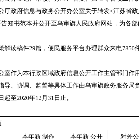
公厅政府信息与政务公开办公室关于转发
<
江苏省政
开告知书范本并公开至乌审旗人民政府网站，为各部
。
策解读稿件
29
篇，便民服务平台办理群众来电
7850
公室作为本行政区域政府信息公开工作主管部门作用
指导、协调、监督等具体工作由乌审旗政务服务局
日起至
2020
年
12
月
31
日止。
项
本年新
制作
本年新
公开
对外公