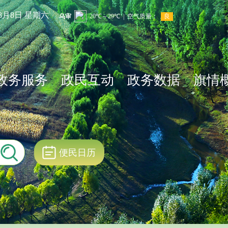
年8月8日 星期六
政务服务
政民互动
政务数据
旗情
便民日历