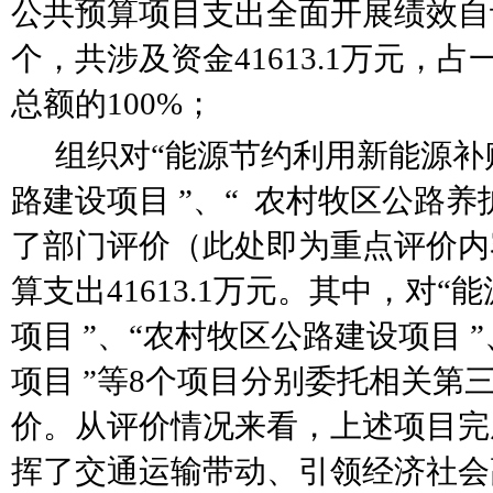
公共预算项目支出全面开展绩效自
个，共涉及资金
41613.1
万元，占
总额的
100%；
组织对
“
能源节约利用新能源补
路建设项目
”
、
“
农村牧区公路养
了部门评价（此处即为重点评价内
算支出
41613.1
万元。其中，对
“
能
项目
”
、
“
农村牧区公路建设项目
”
项目
”
等
8个
项目分别委托相关第
价。从评价情况来看，
上述项目完
挥了交通运输带动、引领经济社会