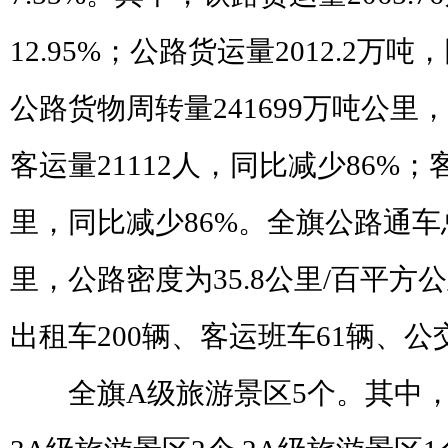
12.95%
；公路货运量
2012.2
万吨，
公路货物周转量
241699
万吨公里，
客运量
21112
人，同比减少
86%
；
里，同比减少
86%
。
全旗公路通车
里，公路密度为
35.8
公里
/
百平方公
出租车
200
辆、客运班车
61
辆、公
全旗
A
级旅游景区
5
个。其中