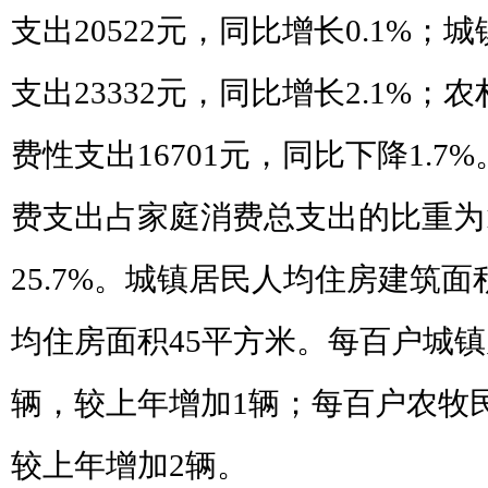
支出
20522
元，同比增长
0.1%
；城
支出
23332
元，同比增长
2.1%
；农
费性支出
16701
元，同比下降
1.7%
费支出占家庭消费总支出的比重为
25.7%
。城镇居民人均住房建筑面
均住房面积
45
平方米。每百户城
辆，较上年增加
1
辆；每百户农牧
较上年增加
2
辆。