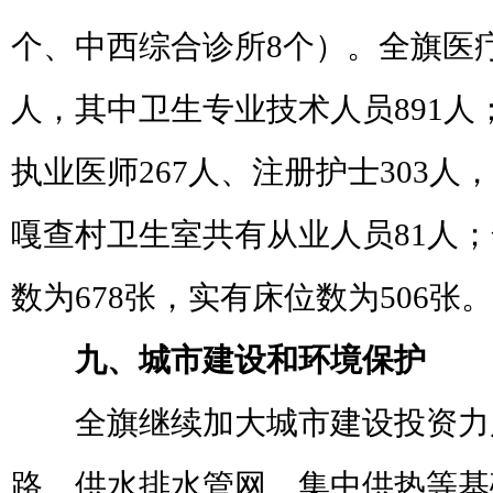
个、中西综合诊所
8
个）。全旗医
人，其中卫生专业技术人员
891
人
执业医师
267
人、注册护士
303
人，
嘎查村卫生室共有从业人员
81
人；
数为
678
张，实有床位数为
506
张。
九、城市建设和环境保护
全旗继续加大城市建设投资力
路、供水排水管网、集中供热等基