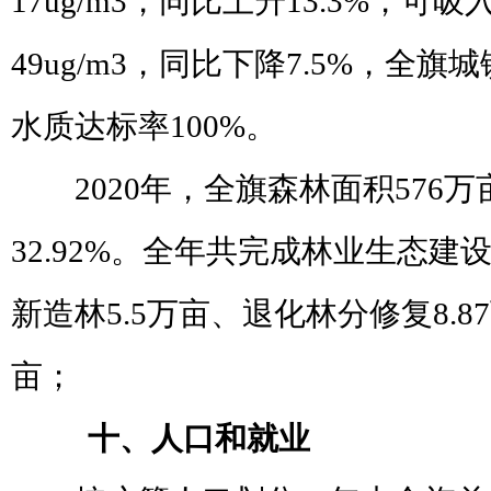
17ug/m3
，同比上升
13.3%
，可吸
49ug/m3
，同比下降
7.5%
，全旗城
水质达标率
100%
。
2020
年，全旗森林面积
576
万
32.92%
。全年共完成林业生态建
新造林
5.5
万亩、退化林分修复
8.87
亩；
十、人口和就业