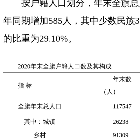
按户籍人口划分，年末全旗总
年同期增加
585
人，其中少数民族
3
的比重为
29.10%
。
2020
年末全旗户籍人口数及其构成
年末数
指
标
（人）
全旗年末总人口
117547
其中：城镇
26238
乡村
91309