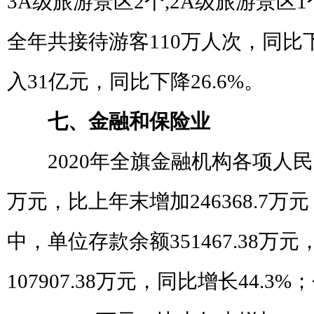
3A
级旅游景区
2
个
,2A
级旅游景区
1
全年共接待游客
110
万人次，同比
入
31
亿元，同比下降
26.6%
。
七、金融和保险业
2020
年全旗金融机构各项人民
万元，比上年末增加
246368.7
万元
中，单位存款余额
351467.38
万元
107907.38
万元，同比增长
44.3%
；