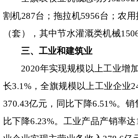
割机
287
台；拖拉机
5956
台；农用
（套），其中节水灌溉类机械
150
三、工业和建筑业
2020
年实现规模以上工业增
长
3.1%
，
全旗规模以上工业企业
2
370.43
亿元，同比下降
6.51%
。销
比下降
6.23%
。工业产品产销率达