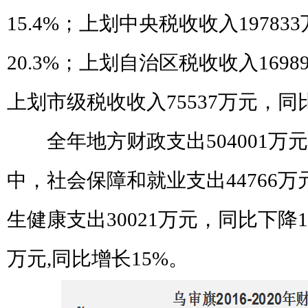
15.4%
；上划中央税收收入
197833
20.3
%
；上划自治区税收收入
1698
上划市级税收收入
75537
万元，同
全年地方财政支出
504001
万元
中，社会保障和就业支出
44766
万
生健康支出
30021
万元，同比下降
万元
,
同比增长
15%
。