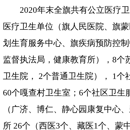
2020
年末全旗共有公立医疗卫
医疗卫生单位（旗人民医院、旗蒙
划生育服务中心、旗疾病预防控制
监督执法局，健康教育所），
8
个
卫生院，
2
个普通卫生院），
1
个
60
个嘎查村卫生室；
6
个社区卫生
（广济、博仁、静心园康复中心、
所
26
个（西医
3
个、藏医
1
个、蒙