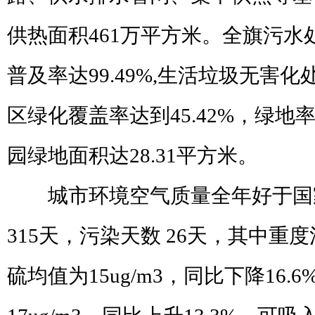
供热面积
461
万平方米。全旗污水
普及率达
99.49%,
生活垃圾无害化
区绿化覆盖率达到
45.42%
，绿地
园绿地面积达
28.31
平方米。
城市环境空气质量全年好于国
315
天，污染天数
26
天，其中重度
硫均值为
15ug/m3
，同比下降
16.6