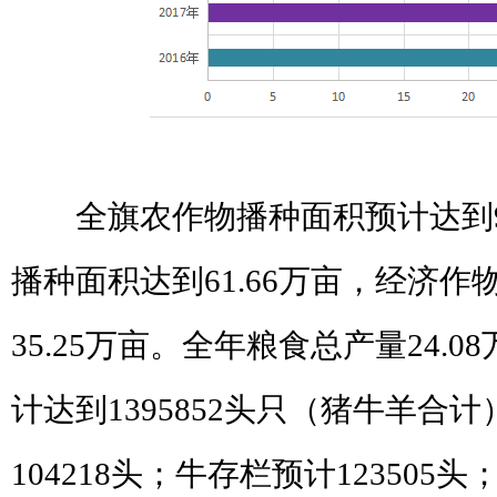
全旗
农作物播种面积预计达到
播种面积达到
61.66
万亩，经济作
35.25
万亩。全年粮食总产量
24.08
计达到
1395852
头只（猪牛羊合计
104218
头；牛存栏预计
123505
头