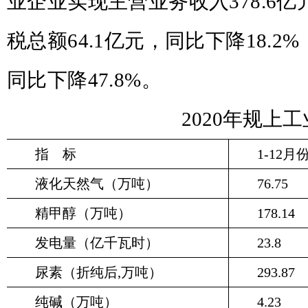
业企业实现主营业务收入
378.6
亿
税总额
64.1
亿元，同比下降
18.2%
同比下降
47.8%
。
2020
年规上工
指
标
1-12
月
液化天然气（万吨）
76.75
精甲醇（万吨）
178.14
发电量（亿千瓦时）
23.8
尿素（折纯后
,
万吨）
293.87
纯碱（万吨）
4.23