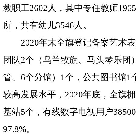
教职工
2602
人，其中专任教师
196
所，共有幼儿
3546
人。
2020
年末全旗登记备案艺术表
团队
2
个（乌兰牧旗、马头琴乐团
管、
6
个分馆）
1
个，公共图书馆
1
较高发展水平，
2020
年底，全旗拥
基站
5
个
，有线数字电视用户
38500
97.8%
。