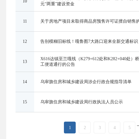
10
元“两重”建设资金
11
关于房地产项目未取得商品房预售许可证擅自销售
12
告别模糊旧标线！嘎鲁图7大路口迎来全新交通标识
X616达镇至兰嘎线（K279+612处和K282+040
13
工便道通行的公告
14
乌审旗住房和城乡建设局涉企行政合规指导清单
15
乌审旗住房和城乡建设局行政执法人员公示
.
1
2
3
4
5