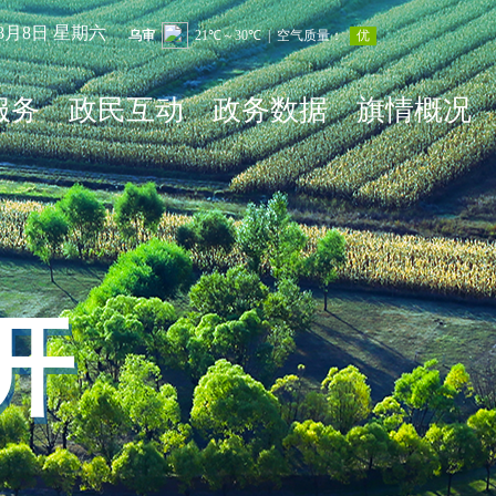
年8月8日 星期六
服务
政民互动
政务数据
旗情概况
开