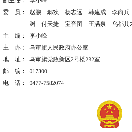
副主任：
李小峰
委 员：
赵鹏 郝欢 杨志远 韩建成 李向兵
渊 付天捷 宝音图 王满泉 乌都其
主 编：
李小峰
主 办：
乌审旗人民政府办公室
地 址：
乌审旗党政新区2号楼232室
邮 编：
017300
电 话：
0477-7582074