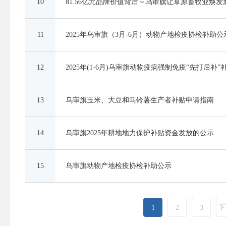
10
81.56亿元品牌价值背后～乌审旗让草原畜牧业焕发
11
2025年乌审旗（3月-6月）动物产地检疫协检补助公
12
2025年(1-6月)乌审旗动物疫病强制免疫“先打后补
13
乌审旗玉米、大豆和马铃薯生产者补贴申请指南
14
乌审旗2025年耕地地力保护补贴资金发放的公示
15
乌审旗动物产地检疫协检补助公示
1
2
3
下