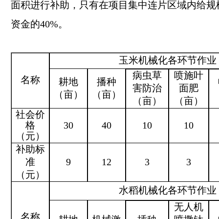
面积进行补助，只有在项目集中连片区域内给规
资金的40%。
玉米机械化各环节作业
病虫草
喷施叶
名称
耕地
播种
害防治
面
肥
（亩）
（亩）
（亩）
（亩）
社会价
格
30
40
10
10
（元）
补助标
准
9
12
3
3
（元）
水稻机械化各环节作业
无人机
名称