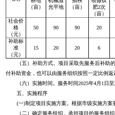
耕地
机械激
插秧
喷撒钛
（亩）
光平地
（亩）
肥
2次
（亩）
社会价
格
50
90
90
20
（元）
补助标
准
15
20
20
6
（元）
（五）补助方式。
项目采取先服务后补助
付补助资金，也可以由服务组织按照一定比例返
（六）实施时间。
服务时间
2025年4月1日至
五
、实施
程序
(一)制定项目实施方案。
根据市
级实施方案
（二）确定服务组织。
承担项目的服务组织