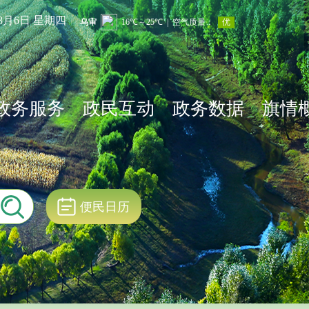
年8月6日 星期四
政务服务
政民互动
政务数据
旗情
便民日历