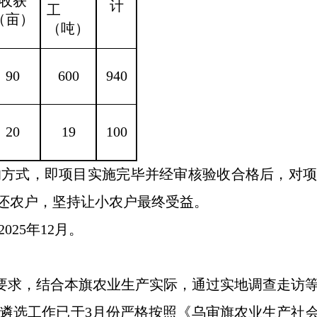
收获
计
工
（亩）
（吨）
90
600
940
20
19
100
的方式，即项目实施完毕并经审核验收合格后，对
还农户，坚持让小农户最终受益。
2025年12月。
要求，结合
本旗农业生产
实际，通过实地调查走访
遴选工作已于
3月份严格按照《乌审旗农业生产社