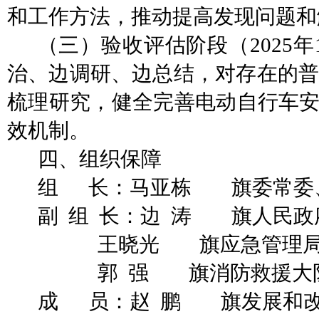
和工作方法，推动提高发现问题和
（三）验收评估
阶段
（
2025
治、边调研、边总结，对存在的普
梳理研究，健全完善电动自行车
效机制。
四、
组织保障
组
长：马亚栋
旗委常委
副
组
长：
边
涛
旗人民政
王晓光
旗应急管理
郭
强
旗消防救援大
成
员：赵
鹏
旗发展和