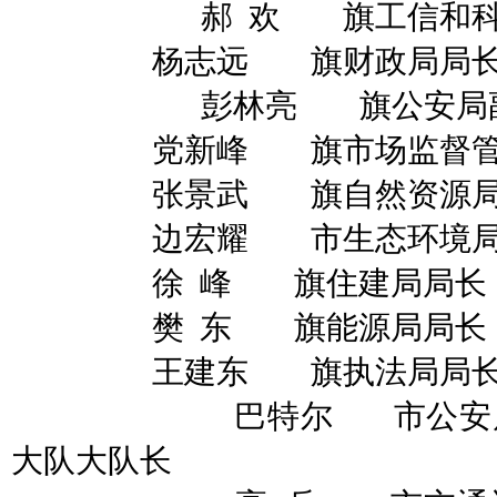
郝
欢
旗工信和
杨志远
旗财政局局
彭林亮
旗公安局
党新峰
旗市场监督
张景武
旗自然资源
边宏耀
市生态环境
徐
峰
旗住建局局长
樊
东
旗能源局局长
王建东
旗执法局局
巴特尔
市公安
大队大队长