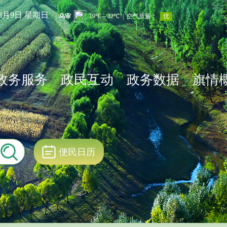
年8月9日 星期日
政务服务
政民互动
政务数据
旗情
便民日历