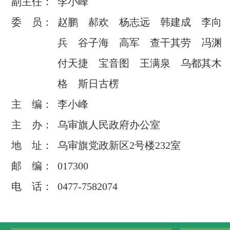
副主任：
李小峰
委 员：
赵鹏 郝欢 杨志远 韩建成 李向
兵 谷子海 高军 查干其劳 冯
付天捷 宝音图 王满泉 乌都其木
格 斯日古楞
主 编：
李小峰
主 办：
乌审旗人民政府办公室
地 址：
乌审旗党政新区2号楼232室
邮 编：
017300
电 话：
0477-7582074