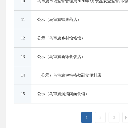
10
乌审旗市场监督管理局2026年3月食品安全监督抽
11
公示（乌审旗御康药店）
12
公示（乌审旗乡村饸饹馆）
13
公示（乌审旗新缘餐饮店）
14
（公示）乌审旗伊特格勒副食便利店
15
公示（乌审旗润清阁面食馆）
1
2
3
下