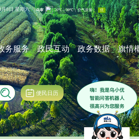
年8月8日 星期六
政务服务
政民互动
政务数据
旗情
便民日历